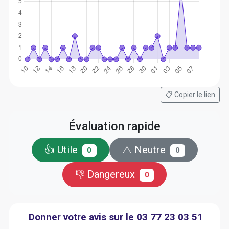
📋 Copier le lien
Évaluation rapide
👍 Utile
⚠️ Neutre
0
0
👎 Dangereux
0
Donner votre avis sur le 03 77 23 03 51