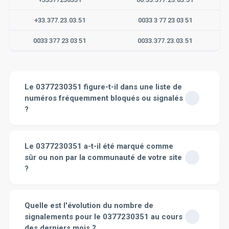
+33.377.23.03.51
0033 3 77 23 03 51
0033 377 23 03 51
0033.377.23.03.51
Le 0377230351 figure-t-il dans une liste de
numéros fréquemment bloqués ou signalés
?
Pour savoir si le numéro 0377230351 a été
fréquemment bloqué ou signalé, il suffit de se rendre
Le 0377230351 a-t-il été marqué comme
sur la page dédiée à ce numéro sur notre site. On y
sûr ou non par la communauté de votre site
trouve toutes les informations pertinentes. Nous
?
affichons toutes les plaintes et avis déposés par les
utilisateurs pour ce numéro. Nous avons aussi une
Sur notre site, chaque numéro de téléphone a une page
fonction qui indique les heures les plus actives de ce
dédiée où les utilisateurs peuvent déposer un avis et
Quelle est l'évolution du nombre de
numéro, ce qui peut donner une indication sur son
consulter tous les avis déjà existants. Concernant le
potentiel de nuisance. Il est à noter que plus le nombre
signalements pour le 0377230351 au cours
numéro 0377230351, vous pouvez y consulter la
d'avis est élevé, plus le niveau de dangerosité du
des derniers mois ?