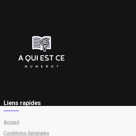
Liens rapides
Accueil
Conditions Générales