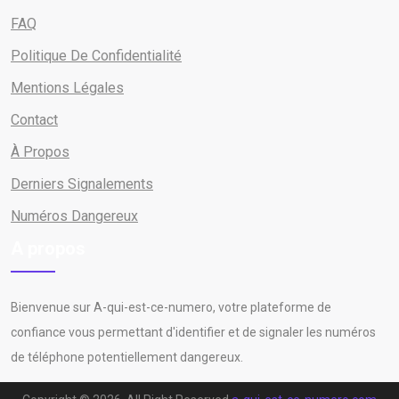
FAQ
Politique De Confidentialité
Mentions Légales
Contact
À Propos
Derniers Signalements
Numéros Dangereux
A propos
Bienvenue sur A-qui-est-ce-numero, votre plateforme de
confiance vous permettant d'identifier et de signaler les numéros
de téléphone potentiellement dangereux.