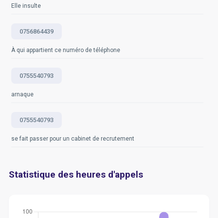
Elle insulte
0756864439
À qui appartient ce numéro de téléphone
0755540793
arnaque
0755540793
se fait passer pour un cabinet de recrutement
Statistique des heures d'appels