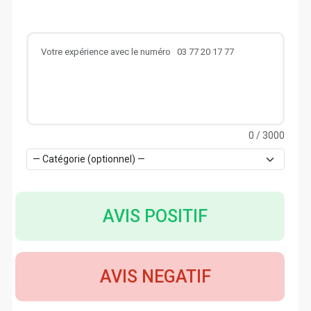
0
/ 3000
AVIS POSITIF
AVIS NEGATIF