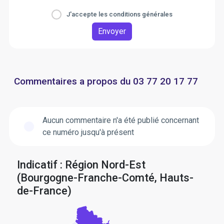
J'accepte les conditions générales
Envoyer
Commentaires a propos du 03 77 20 17 77
Aucun commentaire n'a été publié concernant
ce numéro jusqu'à présent
Indicatif : Région Nord-Est
(Bourgogne-Franche-Comté, Hauts-
de-France)