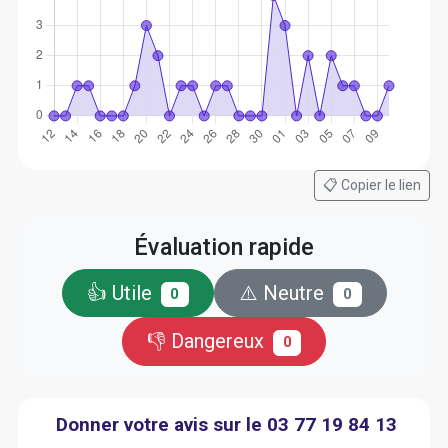
📋 Copier le lien
Évaluation rapide
👍 Utile
⚠️ Neutre
0
0
👎 Dangereux
0
Donner votre avis sur le 03 77 19 84 13