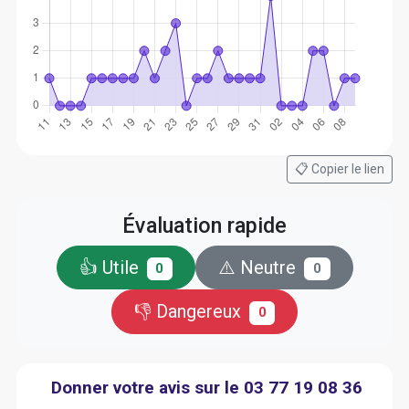
📋 Copier le lien
Évaluation rapide
👍 Utile
⚠️ Neutre
0
0
👎 Dangereux
0
Donner votre avis sur le 03 77 19 08 36