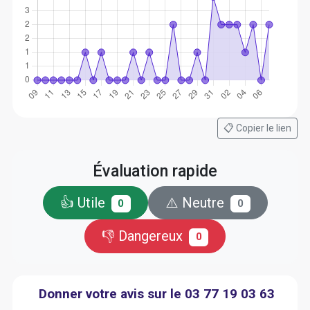
📋 Copier le lien
Évaluation rapide
👍 Utile
⚠️ Neutre
0
0
👎 Dangereux
0
Donner votre avis sur le 03 77 19 03 63