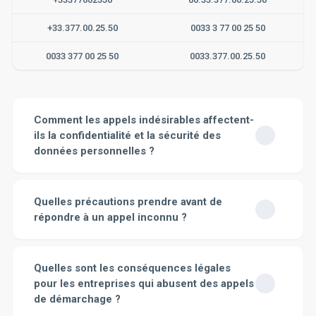
+33.377.00.25.50
0033 3 77 00 25 50
0033 377 00 25 50
0033.377.00.25.50
Comment les appels indésirables affectent-
ils la confidentialité et la sécurité des
données personnelles ?
Les appels indésirables peuvent affecter
considérablement la confidentialité et la sécurité des
Quelles précautions prendre avant de
données personnelles. Tout d'abord, ils représentent un
répondre à un appel inconnu ?
risque direct d'exposition de vos informations
personnelles. Les personnes mal intentionnées peuvent
Avant de répondre à un appel inconnu, il est préférable
essayer de vous tromper en se faisant passer pour des
de prendre certaines précautions. La première est de
Quelles sont les conséquences légales
représentants d'entreprises légitimes pour obtenir des
vérifier le numéro de téléphone. Si vous ne
pour les entreprises qui abusent des appels
informations sensibles, comme vos numéros de carte
reconnaissez pas le numéro, vous pourriez être tenté
de crédit ou de sécurité sociale. C'est une pratique
de démarchage ?
de répondre par curiosité, mais il peut s'agir d'un appel
connue sous le nom de "hameçonnage" ou "phishing".