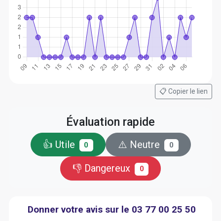
📋 Copier le lien
Évaluation rapide
👍 Utile
⚠️ Neutre
0
0
👎 Dangereux
0
Donner votre avis sur le 03 77 00 25 50