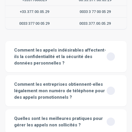
+33.377.00.05.29
0033 3 77 00 05 29
0033 377 00 05 29
0033.377.00.05.29
Comment les appels indésirables affectent-
ils la confidentialité et la sécurité des
données personnelles ?
Les appels indésirables peuvent affecter
considérablement la confidentialité et la sécurité des
Comment les entreprises obtiennent-elles
données personnelles. Tout d'abord, ils représentent un
légalement mon numéro de téléphone pour
risque direct d'exposition de vos informations
des appels promotionnels ?
personnelles. Les personnes mal intentionnées peuvent
essayer de vous tromper en se faisant passer pour des
Les entreprises peuvent obtenir votre numéro de
représentants d'entreprises légitimes pour obtenir des
téléphone de différentes manières, toutes légales, pour
Quelles sont les meilleures pratiques pour
informations sensibles, comme vos numéros de carte
vous contacter à des fins promotionnelles. D'une part,
de crédit ou de sécurité sociale. C'est une pratique
gérer les appels non sollicités ?
vous pourriez avoir volontairement donné votre numéro
connue sous le nom de "hameçonnage" ou "phishing".