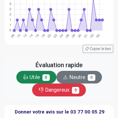
📋 Copier le lien
Évaluation rapide
👍 Utile
⚠️ Neutre
0
0
👎 Dangereux
0
Donner votre avis sur le 03 77 00 05 29