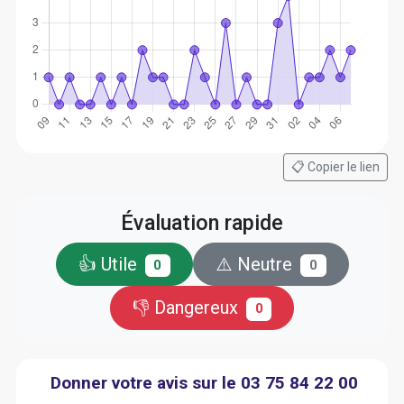
📋 Copier le lien
Évaluation rapide
👍 Utile
⚠️ Neutre
0
0
👎 Dangereux
0
Donner votre avis sur le 03 75 84 22 00