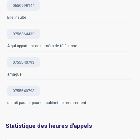
vous fournir toutes les informations que nous avons à
0650998144
notre disposition pour vous aider à prendre des
décisions éclairées.
Elle insulte
Questions fréquemment posées
0756864439
À qui appartient ce numéro de téléphone
0755540793
arnaque
0755540793
se fait passer pour un cabinet de recrutement
Statistique des heures d'appels