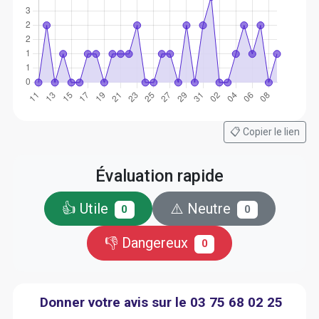
📋 Copier le lien
Évaluation rapide
👍 Utile
⚠️ Neutre
0
0
👎 Dangereux
0
Donner votre avis sur le 03 75 68 02 25