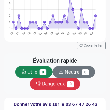
📋 Copier le lien
Évaluation rapide
👍 Utile
⚠️ Neutre
0
0
👎 Dangereux
0
Donner votre avis sur le 03 67 47 26 43