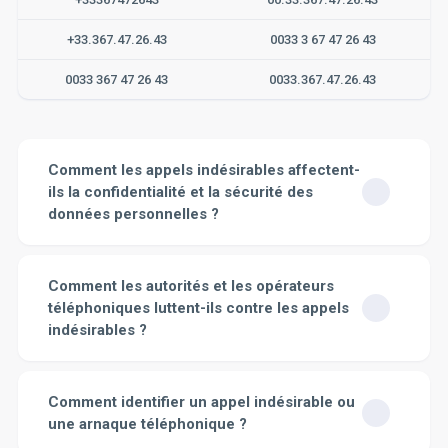
+33.367.47.26.43
0033 3 67 47 26 43
0033 367 47 26 43
0033.367.47.26.43
Comment les appels indésirables affectent-
ils la confidentialité et la sécurité des
données personnelles ?
Les appels indésirables peuvent affecter
considérablement la confidentialité et la sécurité des
Comment les autorités et les opérateurs
données personnelles. Tout d'abord, ils représentent un
téléphoniques luttent-ils contre les appels
risque direct d'exposition de vos informations
indésirables ?
personnelles. Les personnes mal intentionnées peuvent
essayer de vous tromper en se faisant passer pour des
Les autorités et opérateurs téléphoniques ont mis en
représentants d'entreprises légitimes pour obtenir des
place plusieurs mesures pour lutter contre les appels
Comment identifier un appel indésirable ou
informations sensibles, comme vos numéros de carte
indésirables. Tout d'abord, le gouvernement français a
de crédit ou de sécurité sociale. C'est une pratique
une arnaque téléphonique ?
créé une liste d'opposition au démarchage
connue sous le nom de "hameçonnage" ou "phishing".