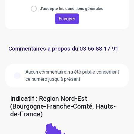
J'accepte les conditions générales
Envoyer
Commentaires a propos du 03 66 88 17 91
Aucun commentaire n'a été publié concernant
ce numéro jusqu'à présent
Indicatif : Région Nord-Est
(Bourgogne-Franche-Comté, Hauts-
de-France)