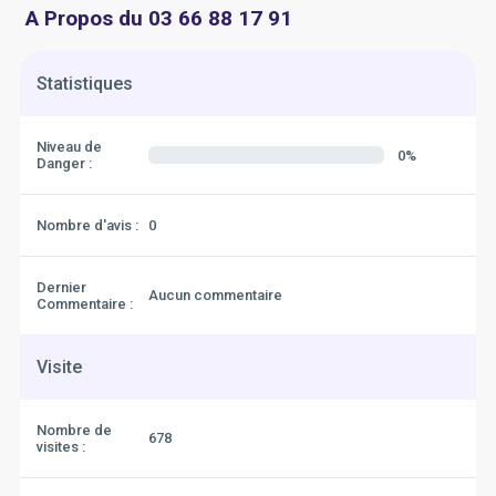
A Propos du 03 66 88 17 91
Statistiques
Niveau de
0%
Danger :
Nombre d'avis :
0
Dernier
Aucun commentaire
Commentaire :
Visite
Nombre de
678
visites :