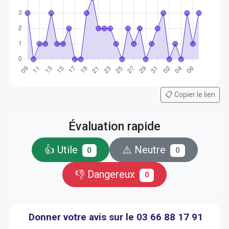
📋 Copier le lien
Évaluation rapide
👍 Utile
⚠️ Neutre
0
0
👎 Dangereux
0
Donner votre avis sur le 03 66 88 17 91