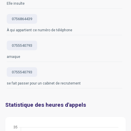
Elle insulte
0756864439
À qui appartient ce numéro de téléphone
0755540793
arnaque
0755540793
se fait passer pour un cabinet de recrutement
Statistique des heures d'appels