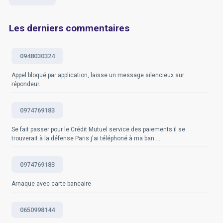
semaine plutôt que durant le weekend. Il est important
Questions fréquemment posées
Questions fréquemment posées
0366881791. N'oubliez pas que si vous recevez un
de noter que les événements spéciaux ou les
appel ou un message d'un numéro inconnu et qui
campagnes publicitaires peuvent également affecter le
Les derniers commentaires
soulève des doutes, vous avez le droit de le signaler
volume des appels reçus par le 0366881791. Si des
auprès des autorités compétentes.
études ou des statistiques sur le volume d'appels du
0948030324
0366881791 sont disponibles, elles peuvent fournir des
Questions fréquemment posées
informations plus précises.
Les tendances d'appel
Appel bloqué par application, laisse un message silencieux sur
sont donc un outil précieux pour gérer efficacement
répondeur.
un service téléphonique, améliorer le service client
et optimiser les ressources.
0974769183
Questions fréquemment posées
Se fait passer pour le Crédit Mutuel service des paiements il se
trouverait à la défense Paris j'ai téléphoné à ma ban ...
0974769183
Arnaque avec carte bancaire
0650998144