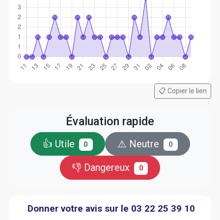
📋 Copier le lien
Évaluation rapide
👍 Utile
⚠️ Neutre
0
0
👎 Dangereux
0
Donner votre avis sur le 03 22 25 39 10