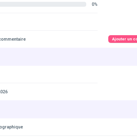
0%
commentaire
Ajouter un 
2026
éographique