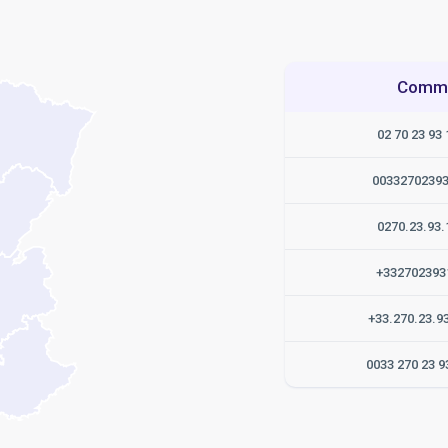
Commen
02 70 23 93 
0033270239
0270.23.93.
+332702393
+33.270.23.9
0033 270 23 9