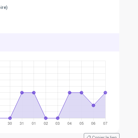
ire)
📋 Copier le lien