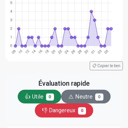
📋 Copier le lien
Évaluation rapide
👍 Utile
⚠️ Neutre
0
0
👎 Dangereux
0