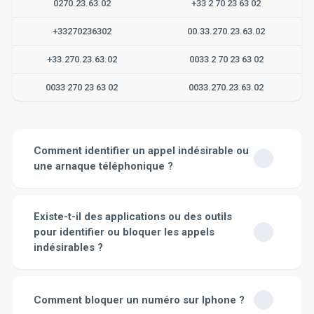
0270.23.63.02
+33 2 70 23 63 02
+33270236302
00.33.270.23.63.02
+33.270.23.63.02
0033 2 70 23 63 02
0033 270 23 63 02
0033.270.23.63.02
Comment identifier un appel indésirable ou
une arnaque téléphonique ?
Pour identifier un appel indésirable ou une arnaque
téléphonique, plusieurs signes peuvent vous mettre la
Existe-t-il des applications ou des outils
puce à l'oreille.
Premièrement
, un appel provenant d'un
pour identifier ou bloquer les appels
numéro que vous ne reconnaissez pas, surtout s'il s'agit
indésirables ?
d'un numéro avec un préfixe hors de votre pays, peut
être une première indication.
Deuxièmement
, pendant
Bien sûr, il existe toute une série d'applications et
l'appel, observez le comportement de l'appelant. Si la
d'outils conçus spécifiquement pour aider à identifier et
personne semble pressée ou insiste beaucoup pour
Comment bloquer un numéro sur Iphone ?
à bloquer les appels indésirables. Par exemple, des
obtenir des informations personnelles, bancaires ou