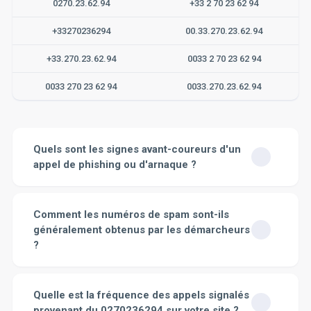
0270.23.62.94
+33 2 70 23 62 94
+33270236294
00.33.270.23.62.94
+33.270.23.62.94
0033 2 70 23 62 94
0033 270 23 62 94
0033.270.23.62.94
Quels sont les signes avant-coureurs d'un
appel de phishing ou d'arnaque ?
Il existe plusieurs signes avant-coureurs qui peuvent
vous aider à identifier un appel de phishing ou une
Comment les numéros de spam sont-ils
arnaque.
1. L'appelant est inconnu
: Si vous ne
généralement obtenus par les démarcheurs
connaissez pas le numéro qui vous appelle, il peut s'agir
?
d'une tentative de phishing. Il est toujours préférable de
ne pas répondre à ces appels.
2. L'appelant demande
Les numéros de téléphone sont généralement obtenus
des informations personnelles
: Si quelqu'un vous
par les démarcheurs de spam via plusieurs méthodes.
Quelle est la fréquence des appels signalés
demande des informations personnelles par téléphone,
Tout d'abord,
le démarchage direct
. Cela signifie que
comme votre numéro de sécurité sociale, vos
provenant du 0270236294 sur votre site ?