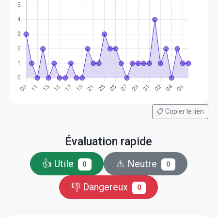
📋 Copier le lien
Évaluation rapide
👍 Utile
⚠️ Neutre
0
0
👎 Dangereux
0