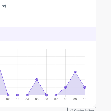
ire)
📋 Copier le lien