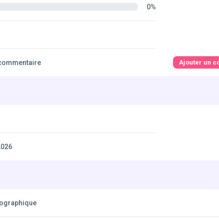
0%
commentaire
Ajouter un 
2026
éographique