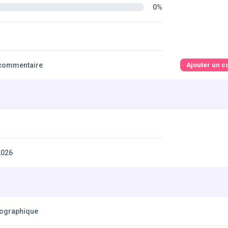
0%
commentaire
Ajouter un 
2026
éographique