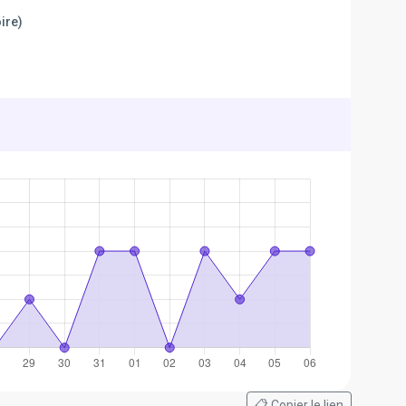
ire)
📋 Copier le lien