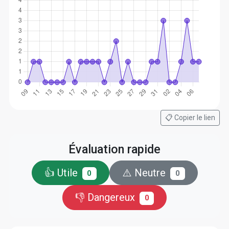
📋 Copier le lien
Évaluation rapide
👍 Utile
⚠️ Neutre
0
0
👎 Dangereux
0