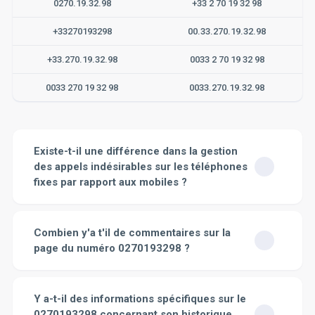
0270.19.32.98
+33 2 70 19 32 98
+33270193298
00.33.270.19.32.98
+33.270.19.32.98
0033 2 70 19 32 98
0033 270 19 32 98
0033.270.19.32.98
Existe-t-il une différence dans la gestion
des appels indésirables sur les téléphones
fixes par rapport aux mobiles ?
Oui, il existe bien une différence dans la gestion des
appels indésirables entre les téléphones fixes et les
Combien y'a t'il de commentaires sur la
mobiles. Pour les téléphones fixes, il existe certaines
page du numéro 0270193298 ?
fonctionnalités sur les appareils eux-mêmes qui
permettent de bloquer certains numéros. Vous pouvez
Sur la page du numéro 0270193298 il y a actuellement
également souscrire à un service de blocage des appels
0 commentaires, n'hésitez pas à laisser un
Y a-t-il des informations spécifiques sur le
indésirables offert par votre fournisseur de services
commentaire supplémentaire afin de déterminer plus
0270193298 concernant son historique
téléphoniques. Pour les téléphones mobiles, la gestion