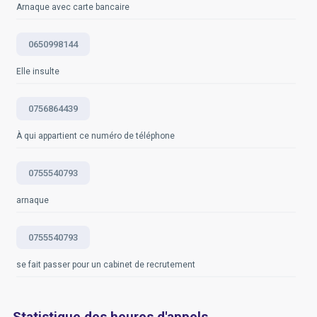
Arnaque avec carte bancaire
Questions fréquemment posées
0650998144
Elle insulte
0756864439
À qui appartient ce numéro de téléphone
0755540793
arnaque
0755540793
se fait passer pour un cabinet de recrutement
Statistique des heures d'appels