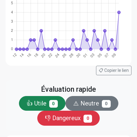
📋 Copier le lien
Évaluation rapide
👍 Utile
⚠️ Neutre
0
0
👎 Dangereux
0