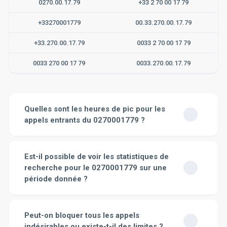
0270.00.17.79
+33 2 70 00 17 79
+33270001779
00.33.270.00.17.79
+33.270.00.17.79
0033 2 70 00 17 79
0033 270 00 17 79
0033.270.00.17.79
Quelles sont les heures de pic pour les
appels entrants du 0270001779 ?
Les heures de pic pour les appels entrants du
0270001779 dépendent de plusieurs facteurs, tels que
Est-il possible de voir les statistiques de
la nature du service associé à ce numéro, les
recherche pour le 0270001779 sur une
caractéristiques du public cible et même le jour de la
période donnée ?
semaine. En général, cependant, la plupart des centres
d'appels connaissent un pic d'appels entrants en début
Bien sûr. Sur notre site, vous avez la possibilité de
de matinée (de 9-10 heures) et en fin d'après-midi (de
consulter les statistiques de recherche pour le numéro
Peut-on bloquer tous les appels
16-17 heures), lorsque les gens sont le plus
en question sur une période précise. Ces données
susceptibles d'avoir du temps libre pour passer des
indésirables ou existe-t-il des limites ?