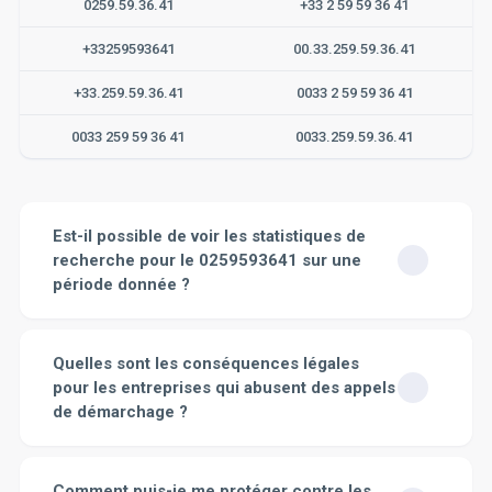
0259.59.36.41
+33 2 59 59 36 41
+33259593641
00.33.259.59.36.41
+33.259.59.36.41
0033 2 59 59 36 41
0033 259 59 36 41
0033.259.59.36.41
Est-il possible de voir les statistiques de
recherche pour le 0259593641 sur une
période donnée ?
Bien sûr. Sur notre site, vous avez la possibilité de
consulter les statistiques de recherche pour le numéro
Quelles sont les conséquences légales
en question sur une période précise. Ces données
pour les entreprises qui abusent des appels
comprennent la fréquence des recherches, les heures
de démarchage ?
les plus actives où ce numéro a été cherché et même le
niveau de dangerosité associé à ce numéro. Vous
Les conséquences légales pour les entreprises qui
pouvez ainsi avoir une vision claire et complète de
abusent des appels de démarchage peuvent être
Comment puis-je me protéger contre les
l'historique des interactions avec ce numéro de