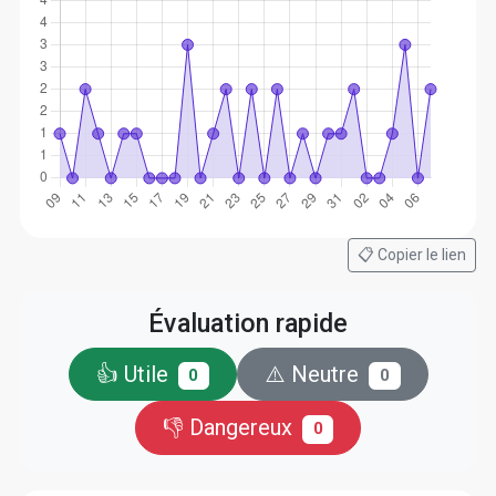
📋 Copier le lien
Évaluation rapide
👍 Utile
⚠️ Neutre
0
0
👎 Dangereux
0