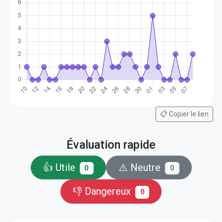
📋 Copier le lien
Évaluation rapide
👍 Utile
⚠️ Neutre
0
0
👎 Dangereux
0