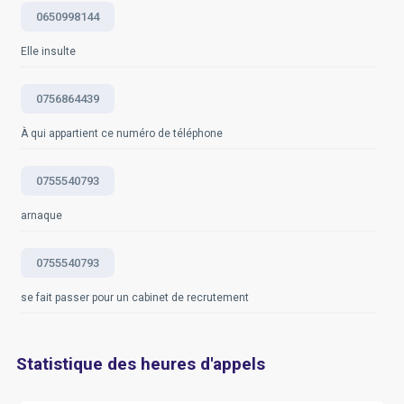
https://www.crazyegg.com/blog/guides/website-
0650998144
traffic-analytics
Elle insulte
Questions fréquemment posées
0756864439
À qui appartient ce numéro de téléphone
0755540793
arnaque
0755540793
se fait passer pour un cabinet de recrutement
Statistique des heures d'appels