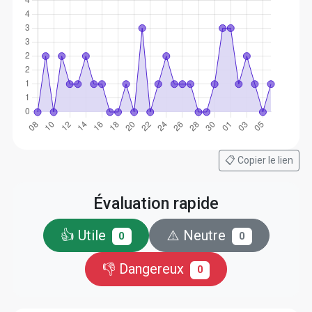
📋 Copier le lien
Évaluation rapide
👍 Utile
⚠️ Neutre
0
0
👎 Dangereux
0