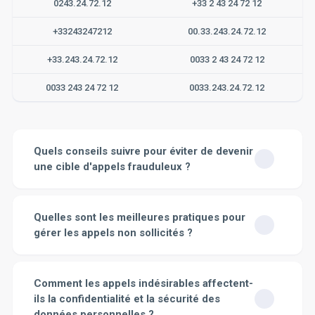
0243.24.72.12
+33 2 43 24 72 12
+33243247212
00.33.243.24.72.12
+33.243.24.72.12
0033 2 43 24 72 12
0033 243 24 72 12
0033.243.24.72.12
Quels conseils suivre pour éviter de devenir
une cible d'appels frauduleux ?
Pour éviter de devenir une cible d'appels frauduleux,
voici quelques conseils à suivre :
Ne partagez pas vos
Quelles sont les meilleures pratiques pour
informations personnelles :
Les escrocs peuvent être
gérer les appels non sollicités ?
très convaincants et peuvent vous amener à révéler
des informations personnelles comme votre numéro de
Les appels non sollicités peuvent être encombrants et
téléphone, votre adresse, votre numéro de sécurité
souvent indésirables. Voici quelques meilleures
Comment les appels indésirables affectent-
sociale, etc. Il est donc essentiel de ne jamais donner
pratiques pour gérer ce type d'appels :
Enregistrement
ils la confidentialité et la sécurité des
ces informations, même si la personne qui appelle
sur la liste d'opposition
: S'inscrire sur une liste
prétend appartenir à une entreprise ou une institution
données personnelles ?