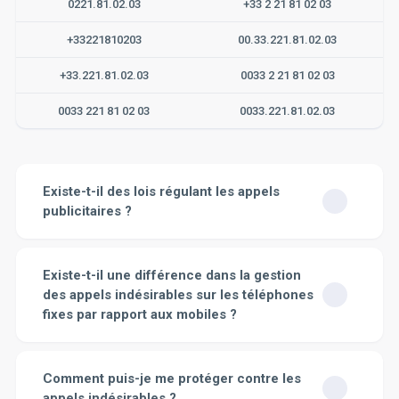
0221.81.02.03
+33 2 21 81 02 03
+33221810203
00.33.221.81.02.03
+33.221.81.02.03
0033 2 21 81 02 03
0033 221 81 02 03
0033.221.81.02.03
Existe-t-il des lois régulant les appels
publicitaires ?
Oui, en effet, il existe des lois qui régulent les appels
publicitaires. En France, le dispositif Bloctel permet aux
Existe-t-il une différence dans la gestion
consommateurs de ne pas être démarchés
des appels indésirables sur les téléphones
téléphoniquement par les professionnels avec lesquels
fixes par rapport aux mobiles ?
ils n’ont pas de relation contractuelle en cours. Ce
service est gratuit pour les consommateurs et est mis à
Oui, il existe bien une différence dans la gestion des
disposition par le gouvernement. Selon la loi, les
appels indésirables entre les téléphones fixes et les
Comment puis-je me protéger contre les
entreprises doivent impérativement respecter ce
mobiles. Pour les téléphones fixes, il existe certaines
registre. Elles ont l'obligation de retirer de leur fichier de
appels indésirables ?