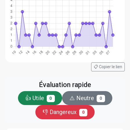
📋 Copier le lien
Évaluation rapide
👍 Utile
⚠️ Neutre
0
0
👎 Dangereux
0