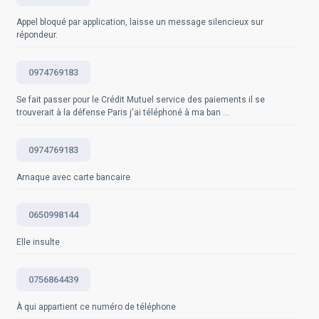
Questions fréquemment posées
www.service-public.fr, "Bloctel : pour bloquer les
démarchages téléphoniques indésirables", mis à jour le
Appel bloqué par application, laisse un message silencieux sur
Questions fréquemment posées
29 septembre 2021.
répondeur.
Questions fréquemment posées
0974769183
Se fait passer pour le Crédit Mutuel service des paiements il se
trouverait à la défense Paris j'ai téléphoné à ma ban ...
0974769183
Arnaque avec carte bancaire
0650998144
Elle insulte
0756864439
À qui appartient ce numéro de téléphone