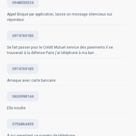
Questions fréquemment posées
0948030324
utilisateurs est notre principale préoccupation et nous
urgeons les utilisateurs qui reçoivent des appels du
Questions fréquemment posées
Appel bloqué par application, laisse un message silencieux sur
numéro 0176390137 à partager leurs expériences sur
répondeur.
notre site.
0974769183
Questions fréquemment posées
Se fait passer pour le Crédit Mutuel service des paiements il se
trouverait à la défense Paris j'ai téléphoné à ma ban ...
0974769183
Arnaque avec carte bancaire
0650998144
Elle insulte
0756864439
À qui appartient ce numéro de téléphone