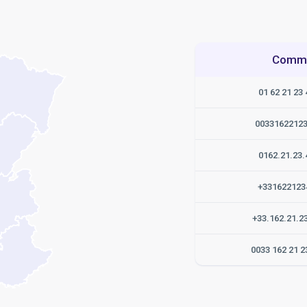
Commen
01 62 21 23 
0033162212
0162.21.23.
+331622123
+33.162.21.2
0033 162 21 2