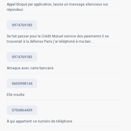
mesures peuvent être prises pour éviter que d'autres
Appel bloqué par application, laisse un message silencieux sur
protection des populations (DDPP) ou la Direction
personnes ne se fassent escroquer de la même
répondeur.
départementale de la cohésion sociale et de la
manière. Cependant, il faut préciser que malgré toutes
protection des populations (DDCSPP) du département
ces démarches, le remboursement n'est pas toujours
où se trouve le professionnel en cause. Sources :
0974769183
garanti. La prévention reste la meilleure arme contre les
Legifrance, Code de la consommation, Article L223-1 ;
arnaques téléphoniques.
Bloctel, le site officiel du registre d'opposition à la
Se fait passer pour le Crédit Mutuel service des paiements il se
trouverait à la défense Paris j'ai téléphoné à ma ban ...
prospection téléphonique.
Questions fréquemment posées
0974769183
Questions fréquemment posées
Arnaque avec carte bancaire
0650998144
Elle insulte
0756864439
À qui appartient ce numéro de téléphone