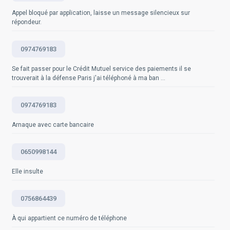
Questions fréquemment posées
visiteurs. Il est à noter que la précision et l'utilité du
Appel bloqué par application, laisse un message silencieux sur
Questions fréquemment posées
graphique des visites dépendent fortement des
répondeur.
données collectées et du paramétrage de votre outil
d'analyse. Donc n'hésitez pas à personnaliser votre
graphique et vos paramètres d'analyse pour répondre
0974769183
aux besoins spécifiques de votre site et de votre
Se fait passer pour le Crédit Mutuel service des paiements il se
entreprise. Sources: -
trouverait à la défense Paris j'ai téléphoné à ma ban ...
https://support.google.com/analytics/answer/1008015?
hl=fr -
https://www.crazyegg.com/blog/guides/website-
0974769183
traffic-analytics
Arnaque avec carte bancaire
Questions fréquemment posées
0650998144
Elle insulte
0756864439
À qui appartient ce numéro de téléphone