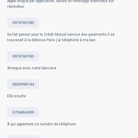
Appel bloqué par application, laisse un message silencieux sur
numbers
entreprise. Sources: -
répondeur.
https://support.google.com/analytics/answer/1008015?
Questions fréquemment posées
hl=fr -
0974769183
https://www.crazyegg.com/blog/guides/website-
traffic-analytics
Se fait passer pour le Crédit Mutuel service des paiements il se
trouverait à la défense Paris j'ai téléphoné à ma ban ...
Questions fréquemment posées
0974769183
Arnaque avec carte bancaire
0650998144
Elle insulte
0756864439
À qui appartient ce numéro de téléphone