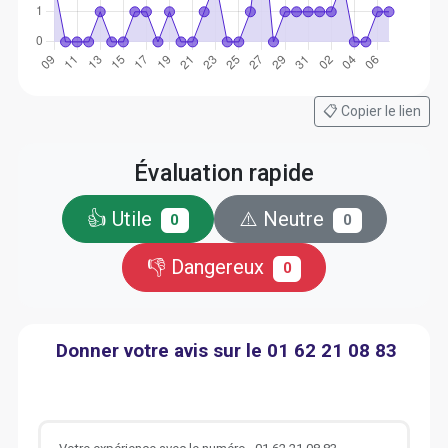
📋 Copier le lien
Évaluation rapide
👍 Utile
⚠️ Neutre
0
0
👎 Dangereux
0
Donner votre avis sur le 01 62 21 08 83